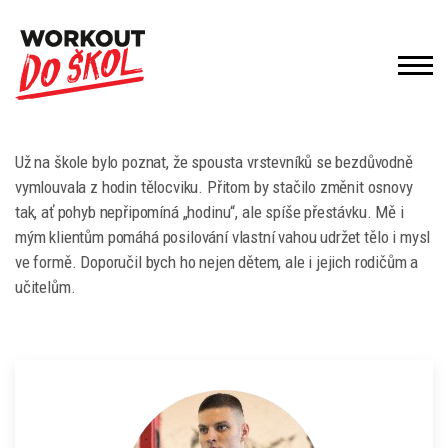
Už na škole bylo poznat, že spousta vrstevníků se bezdůvodně
vymlouvala z hodin tělocviku. Přitom by stačilo změnit osnovy
tak, ať pohyb nepřipomíná „hodinu“, ale spíše přestávku. Mě i
mým klientům pomáhá posilování vlastní vahou udržet tělo i mysl
ve formě. Doporučil bych ho nejen dětem, ale i jejich rodičům a
učitelům.