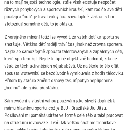
na to mají nejspíš technologie, stále však existuje nespočet
různých pohybových a sportovních kroužků, kam rodiče své děti
posílají a “nutí” je trávit volný čas smysluplně. Jak se s tím
ztotožňují samotné děti, to je otázka.
Z veřejného mínění totiž lze vyvodit, že vztah dětí ke sportu se
zhoršuje. Většina dětí raději tráví čas jinak než zrovna sportem.
Najde se samozřejmě spousta talentovaných a zapálených dětí,
které sportem žijí. Nejde to úplně objektivně hodnotit, zdá se
však, že těch aktivnějších nějak ubývá. Už na škole to šlo cítit,
spousta vrstevníků se bezdůvodně vymlouvala z hodin tělocviku.
Přitom by stačilo změnit osnovy tak, ať pohyb nepřipomíná
„hodinu“, ale spíše přestávku.
Sám cvičení s vlastní vahou používám jako skvělý doplněk k
mému hlavnímu sportu, což je BJJ - Brazilské Jiu Jitsu.
Posilování mi pomáhá udržet ve formě celé tělo a také pracovat
na strukturní rovnováze. Tvoří tak velkou část mé tréninkové
praxe, jelikož mám kalisteniku zařazenou ve svém týdenním