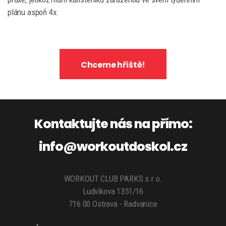
plánu aspoň 4x.
Chceme hřiště!
Kontaktujte nás na přímo:
info@workoutdoskol.cz
WORKOUT CLUB PARKS s.r.o.
Ludvíkova 1351/16
716 00 Ostrava - Radvanice