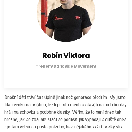
Robin Viktora
Trenér v Dark Side Movement
Dnešní děti tráví čas úplně jinak než generace předtím. My jsme
lítali venku na hřištích, lezli po stromech a stavěli na nich bunkry,
hráli na schovku a podobné klasiky. Věřím, že to není dnes tak
hrozné, jak se zdá, ale stačí se podívat jak vypadají sídliště dnes
- je tam většinou pusto prázdno, bez nějakého vyžití. Velký vliv