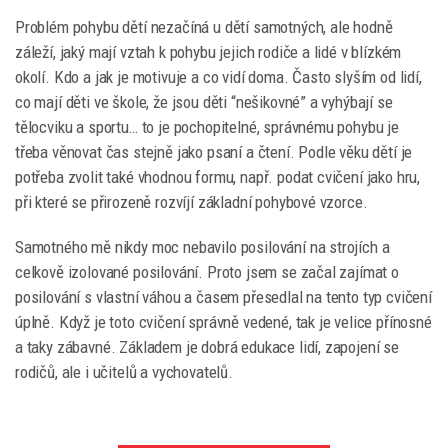
Problém pohybu dětí nezačíná u dětí samotných, ale hodně
záleží, jaký mají vztah k pohybu jejich rodiče a lidé v blízkém
okolí. Kdo a jak je motivuje a co vidí doma. Často slyším od lidí,
co mají děti ve škole, že jsou děti “nešikovné” a vyhýbají se
tělocviku a sportu… to je pochopitelné, správnému pohybu je
třeba věnovat čas stejně jako psaní a čtení. Podle věku dětí je
potřeba zvolit také vhodnou formu, např. podat cvičení jako hru,
při které se přirozeně rozvíjí základní pohybové vzorce.
Samotného mě nikdy moc nebavilo posilování na strojích a
celkově izolované posilování. Proto jsem se začal zajímat o
posilování s vlastní váhou a časem přesedlal na tento typ cvičení
úplně. Když je toto cvičení správně vedené, tak je velice přínosné
a taky zábavné. Základem je dobrá edukace lidí, zapojení se
rodičů, ale i učitelů a vychovatelů.