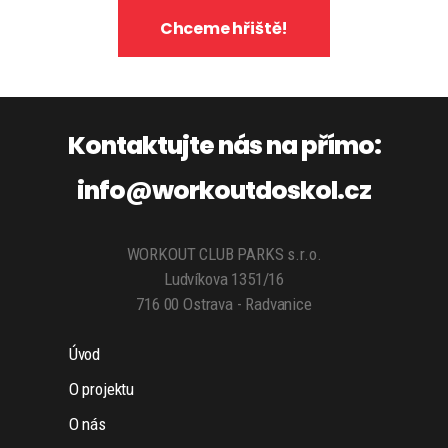
Chceme hřiště!
Kontaktujte nás na přímo:
info@workoutdoskol.cz
WORKOUT CLUB PARKS s.r.o.
Ludvíkova 1351/16
716 00 Ostrava - Radvanice
Úvod
O projektu
O nás