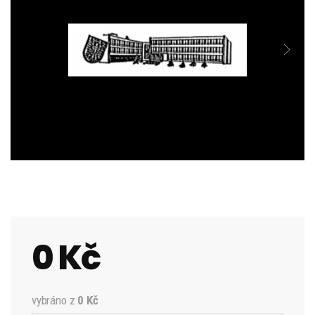
0 Kč
vybráno z
0 Kč