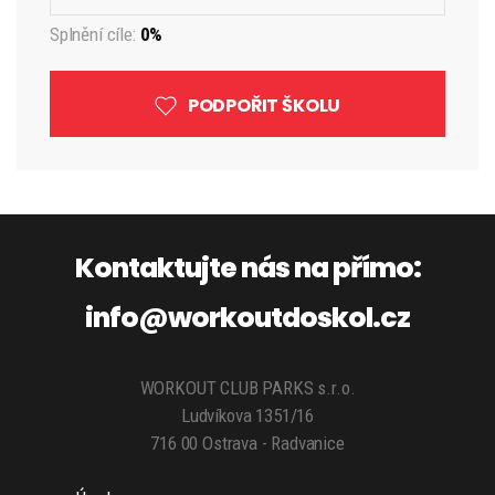
Splnění cíle:
0%
PODPOŘIT ŠKOLU
Kontaktujte nás na přímo:
info@workoutdoskol.cz
WORKOUT CLUB PARKS s.r.o.
Ludvíkova 1351/16
716 00 Ostrava - Radvanice